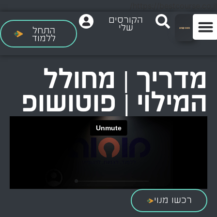
https://bestcourse.co.il/
הקורסים
שלי
התחל
ללמוד
מדריך | מחולל
המילוי | פוטושופ
רכשו מנוי